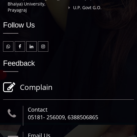
Bhaiya) University,
U.P. Govt G.O.
Prayagraj
Follow Us
Feedback
Complain
Contact
05181- 256009, 6388506865
Email Us