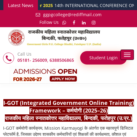
Latest News
15 October 2025
14th INTERNATIONAL CONFERENCE ON Develope
ggpgcollege@rediffmail.com
Follow Us
Call Us
Togg
Student Login
05181- 256009, 6388506865
navi
I-GOT (Integrated Government Online Training)
Framework – कर्मयोगी (2025–26)
राजकीय महिला स्नातकोत्तर महाविद्यालय, बिन्दकी, फतेहपुर (उ.प्र.)
I-GOT कर्मयोगी कार्यक्रम, Mission Karmayogi के अंतर्गत एक महत्वपूर्ण डिजिटल
प्लेटफॉर्म है, जिसका उद्देश्य शासकीय कर्मचारियों एवं शिक्षकों की कार्यक्षमता, कौशल एवं