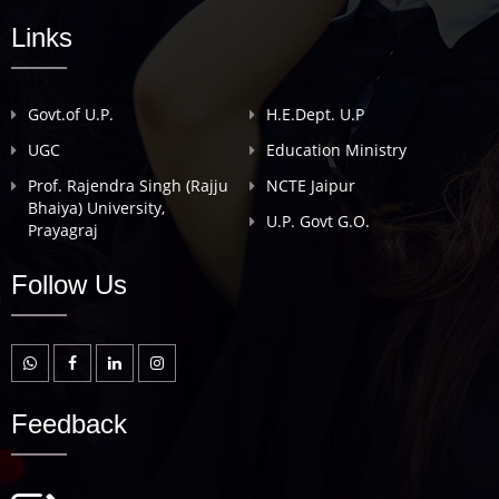
Links
Govt.of U.P.
H.E.Dept. U.P
UGC
Education Ministry
Prof. Rajendra Singh (Rajju
NCTE Jaipur
Bhaiya) University,
U.P. Govt G.O.
Prayagraj
Follow Us
Feedback